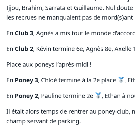
Ijjou, Brahim, Sarrata et Guillaume. Nul dout
les recrues ne manquaient pas de mord(s)ant 
En
Club 3
, Agnès a mis tout le monde d’accor
En
Club 2
, Kévin termine 6e, Agnès 8e, Axell
Place aux poneys l’après-midi !
En
Poney 3
, Chloé termine à la 2e place
, Et
En
Poney 2
, Pauline termine 2e
, Ethan à n
Il était alors temps de rentrer au poney-clu
champ servant de parking.