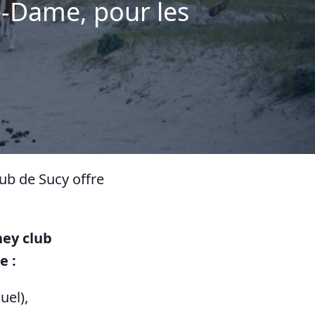
e-Dame, pour les
lub de Sucy offre
ney club
e :
uel),