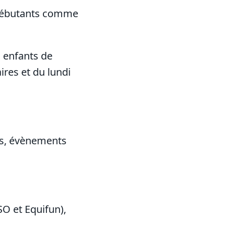
 débutants comme
s enfants de
res et du lundi
ges, évènements
O et Equifun),