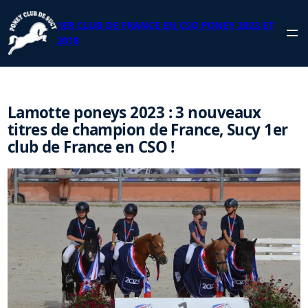
Aller
au
1ER CLUB DE FRANCE EN CSO PONEY 2023 ET
contenu
2018
Lamotte poneys 2023 : 3 nouveaux
titres de champion de France, Sucy 1er
club de France en CSO !