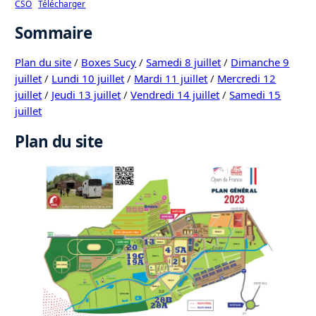
CSO
Télécharger
Sommaire
Plan du site
/
Boxes Sucy
/
Samedi 8 juillet
/
Dimanche 9
juillet
/
Lundi 10 juillet
/
Mardi 11 juillet
/
Mercredi 12
juillet
/
Jeudi 13 juillet
/
Vendredi 14 juillet
/
Samedi 15
juillet
Plan du site